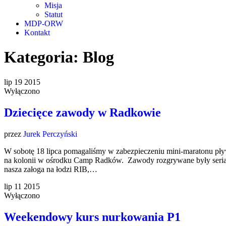
Misja
Statut
MDP-ORW
Kontakt
Kategoria:
Blog
lip
19
2015
Wyłączono
Dziecięce zawody w Radkowie
przez
Jurek Perczyński
W sobotę 18 lipca pomagaliśmy w zabezpieczeniu mini-maratonu p
na kolonii w ośrodku Camp Radków. Zawody rozgrywane były seriami
nasza załoga na łodzi RIB,…
lip
11
2015
Wyłączono
Weekendowy kurs nurkowania P1