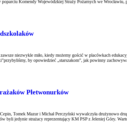
zy poparciu Komendy Wojewódzkiej Straży Pożarnych we Wrocławiu, p
edszkolaków
 zawsze niezwykle miło, kiedy możemy gościć w placówkach edukacyjny
ki”przybyliśmy, by opowiedzieć „starszakom”, jak powinny zachowywać 
Strażaków Płetwonurków
 Cepin, Tomek Mazur i Michał Perczyński wywalczyła drużynowo dru
 byli jedynie strażacy reprezentujący KM PSP z Jeleniej Góry. Warto