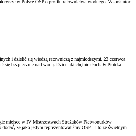
ierwsze w Polsce OSP o profilu ratownictwa wodnego. Współautor
ch i dzielić się wiedzą ratowniczą z najmłodszymi. 23 czerwca
się bezpiecznie nad wodą. Dzieciaki chętnie słuchały Piotrka
gie miejsce w IV Mistrzostwach Strażaków Płetwonurków
 dodać, że jako jedyni reprezentowaliśmy OSP – i to ze świetnym