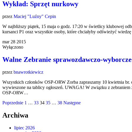
Wykład: Sprzęt nurkowy
przez
Maciej "Luźny" Cepin
W najbliższy piątek, 15 maja o godz. 17:20 w świetlicy klubowej odbę
kursanci P1 oraz wszystkie osoby, które chciałyby odświeżyć wiedzę 
mar
28
2015
Wyłączono
Walne Zebranie sprawozdawczo-wyborcze
przez
bnawrotkiewicz
Wszystkich członków OSP-ORW Zorba zapraszamy 10 kwietnia br. o 
wywieszone na tablicy ogłoszeń. UWAGA! W związku z zebraniem zaję
OSP-ORW…
Stronicowanie
Poprzednie
1
…
33
34
35
…
38
Następne
wpisów
Archiwa
lipiec 2026