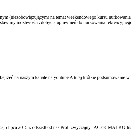
jnym (niezobowiązującym) na temat weekendowego kursu nurkowania. K
edstawimy możliwości zdobycia uprawnień do nurkowania rekreacy
 obejrzeć na naszym kanale na youtube A tutaj krótkie podsumowanie 
orobą 5 lipca 2015 r. odszedł od nas Prof. zwyczajny JACEK MALKO