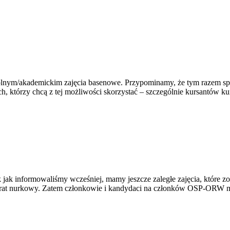
zkolnym/akademickim zajęcia basenowe. Przypominamy, że tym razem s
h, którzy chcą z tej możliwości skorzystać – szczególnie kursantów k
ak jak informowaliśmy wcześniej, mamy jeszcze zaległe zajęcia, które
aparat nurkowy. Zatem członkowie i kandydaci na członków OSP-ORW