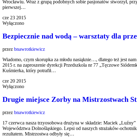
Wrocławiu. Wraz z grupą podobnych sobie pasjonatów stworzył, pr
pierwszej…
cze
23
2015
Wyłączono
Bezpiecznie nad wodą – warsztaty dla prz
przez
bnawrotkiewicz
Wiadomo, czym skorupka za młodu nasiąknie…, dlatego też jest nam
2015 r. na zaproszenie dyrekcji Przedszkola nr 77 „Tęczowe Siódem
Kuśmierka, który potrafił…
cze
20
2015
Wyłączono
Drugie miejsce Zorby na Mistrzostwach 
przez
bnawrotkiewicz
17 czerwca nasza trzyosobowa drużyna w składzie: Maciek „Luźny”
Województwa Dolnośląskiego. Lepsi od naszych strażaków-ochotników
rezultatem. Mistrzostwa odbyły się…