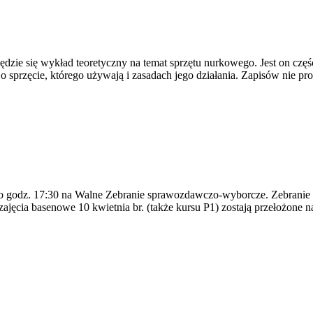
dzie się wykład teoretyczny na temat sprzętu nurkowego. Jest on częśc
o sprzęcie, którego używają i zasadach jego działania. Zapisów nie p
godz. 17:30 na Walne Zebranie sprawozdawczo-wyborcze. Zebranie o
cia basenowe 10 kwietnia br. (także kursu P1) zostają przełożone n