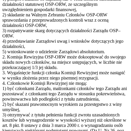
działalności statutowej OSP-ORW, ze szczególnym
uwzględnieniem gospodarki finansowej,
2) składanie na Walnym Zebraniu Członków OSP-ORW
sprawozdania z przeprowadzonych kontroli wraz z oceną
działalności OSP-ORW,
3) rozpatrywanie skarg dotyczących działalności Zarządu OSP–
ORW.
4) przedstawianie Zarządowi uwag i wniosków dotyczących jego
działalności,
5) wnioskowanie o udzielenie Zarządowi absolutorium.
2. Komisja Rewizyjna OSP-ORW może dokooptować do swojego
składu nowych członków, na miejsce ustępujących, w liczbie nie
przekraczającej 1/3 jej składu.
3. Wygaśnięcie funkcji członka Komisji Rewizyjnej może nastąpić
w wyniku złożenia przez niego pisemnej rezygnacji.
4. Członkowie Komisji Rewizyjnej nie mogą:
1) być członkami Zarządu, małżonkami członków tego Zarządu ani
pozostawać z członkami tego Zarządu w stosunku pokrewieństwa,
powinowactwa lub podległości z tytułu zatrudnienia,
2) być skazani prawomocnym wyrokiem za przestępstwo z winy
umyślnej,
3) otrzymywać z tytułu pełnienia funkcji zwrotu uzasadnionych
kosztów lub wynagrodzenie w wysokości wyższej niż określone w
art. 8 pkt. 8 ustawy z dnia 3 marca 2000 r. o wynagradzaniu osób
kierujących niektórymi podmiotami prawnymi. (Dz.U. Nr 26, poz.