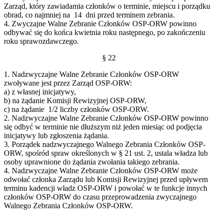
Zarząd, który zawiadamia członków o terminie, miejscu i porządku
obrad, co najmniej na 14 dni przed terminem zebrania.
4. Zwyczajne Walne Zebranie Członków OSP-ORW powinno
odbywać się do końca kwietnia roku następnego, po zakończeniu
roku sprawozdawczego.
§ 22
1. Nadzwyczajne Walne Zebranie Członków OSP-ORW
zwoływane jest przez Zarząd OSP-ORW:
a) z własnej inicjatywy,
b) na żądanie Komisji Rewizyjnej OSP-ORW,
c) na żądanie 1/2 liczby członków OSP-ORW.
2. Nadzwyczajne Walne Zebranie Członków OSP-ORW powinno
się odbyć w terminie nie dłuższym niż jeden miesiąc od podjęcia
inicjatywy lub zgłoszenia żądania.
3. Porządek nadzwyczajnego Walnego Zebrania Członków OSP-
ORW, spośród spraw określonych w § 21 ust. 2, ustala władza lub
osoby uprawnione do żądania zwołania takiego zebrania.
4. Nadzwyczajne Walne Zebranie Członków OSP-ORW może
odwołać członka Zarządu lub Komisji Rewizyjnej przed upływem
terminu kadencji władz OSP-ORW i powołać w te funkcje innych
członków OSP-ORW do czasu przeprowadzenia zwyczajnego
Walnego Zebrania Członków OSP-ORW.