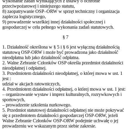
wykonanie zadań wynikających z ustawy o ochronie
przeciwpożarowej i niniejszego statutu,
8) zaopatrywanie OSP–ORW w sprzęt techniczny i organizacja
zaplecza logistycznego,
9) prowadzenie wszelkiej innej działalności społecznej i
gospodarczej w celu pełnego wykonania zadań statutowych.
§ 7
1. Działalność określona w § 5 i § 6 jest wyłączną działalnością
statutową OSP-ORW i może być prowadzona jako działalność
nieodpłatna lub jako działalność odpłatna.
2. Walne Zebranie Członków OSP określa przedmiot działalności
nieodpłatnej i odpłatnej.
3. Przedmiotem działalności nieodpłatnej, o której mowa w ust. 1
jest :
udział w akcjach ratowniczych,
4. Przedmiotem działalności odpłatnej, o której mowa w ust. 1 jest:
– organizowanie wystaw i imprez kulturalnych, rozrywkowych i
sportowych,
– prowadzenie szkolenia nurkowego.
5. Przedmiot statutowej działalności odpłatnej nie może pokrywać
się z przedmiotem działalności gospodarczej OSP-ORW, jeżeli
Walne Zebranie Członków OSP-ORW podejmie uchwałę o jej
prowadzeniu we wskazanym przez siebie zakresie.