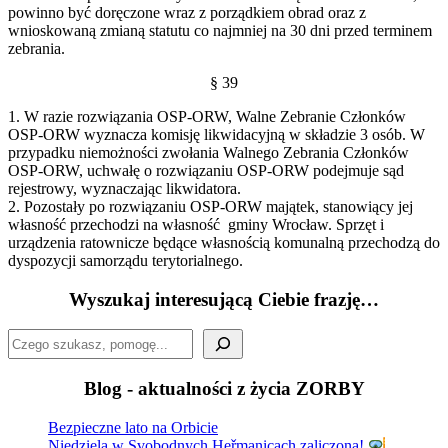
powinno być doręczone wraz z porządkiem obrad oraz z
wnioskowaną zmianą statutu co najmniej na 30 dni przed terminem
zebrania.
§ 39
1. W razie rozwiązania OSP-ORW, Walne Zebranie Członków
OSP-ORW wyznacza komisję likwidacyjną w składzie 3 osób. W
przypadku niemożności zwołania Walnego Zebrania Członków
OSP-ORW, uchwałę o rozwiązaniu OSP-ORW podejmuje sąd
rejestrowy, wyznaczając likwidatora.
2. Pozostały po rozwiązaniu OSP-ORW majątek, stanowiący jej
własność przechodzi na własność gminy Wrocław. Sprzęt i
urządzenia ratownicze będące własnością komunalną przechodzą do
dyspozycji samorządu terytorialnego.
Wyszukaj interesującą Ciebie frazję…
Szukaj
Blog - aktualności z życia ZORBY
Bezpieczne lato na Orbicie
Niedziela w Svobodnych Heřmanicach zaliczona!