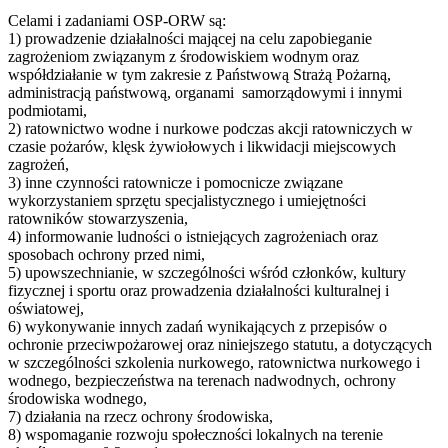
Celami i zadaniami OSP-ORW są:
1) prowadzenie działalności mającej na celu zapobieganie
zagrożeniom związanym z środowiskiem wodnym oraz
współdziałanie w tym zakresie z Państwową Strażą Pożarną,
administracją państwową, organami samorządowymi i innymi
podmiotami,
2) ratownictwo wodne i nurkowe podczas akcji ratowniczych w
czasie pożarów, klęsk żywiołowych i likwidacji miejscowych
zagrożeń,
3) inne czynności ratownicze i pomocnicze związane
wykorzystaniem sprzętu specjalistycznego i umiejętności
ratowników stowarzyszenia,
4) informowanie ludności o istniejących zagrożeniach oraz
sposobach ochrony przed nimi,
5) upowszechnianie, w szczególności wśród członków, kultury
fizycznej i sportu oraz prowadzenia działalności kulturalnej i
oświatowej,
6) wykonywanie innych zadań wynikających z przepisów o
ochronie przeciwpożarowej oraz niniejszego statutu, a dotyczących
w szczególności szkolenia nurkowego, ratownictwa nurkowego i
wodnego, bezpieczeństwa na terenach nadwodnych, ochrony
środowiska wodnego,
7) działania na rzecz ochrony środowiska,
8) wspomaganie rozwoju społeczności lokalnych na terenie