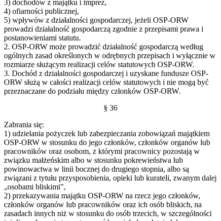
3) dochodów z majątku i imprez,
4) ofiarności publicznej,
5) wpływów z działalności gospodarczej, jeżeli OSP-ORW
prowadzi działalność gospodarczą zgodnie z przepisami prawa i
postanowieniami statutu.
2. OSP-ORW może prowadzić działalność gospodarczą według
ogólnych zasad określonych w odrębnych przepisach i wyłącznie w
rozmiarze służącym realizacji celów statutowych OSP-ORW.
3. Dochód z działalności gospodarczej i uzyskane fundusze OSP-
ORW służą w całości realizacji celów statutowych i nie mogą być
przeznaczane do podziału między członków OSP-ORW.
§ 36
Zabrania się:
1) udzielania pożyczek lub zabezpieczania zobowiązań majątkiem
OSP-ORW w stosunku do jego członków, członków organów lub
pracowników oraz osobom, z którymi pracownicy pozostają w
związku małżeńskim albo w stosunku pokrewieństwa lub
powinowactwa w linii bocznej do drugiego stopnia, albo są
związani z tytułu przysposobienia, opieki lub kurateli, zwanym dalej
„osobami bliskimi”,
2) przekazywania majątku OSP-ORW na rzecz jego członków,
członków organów lub pracowników oraz ich osób bliskich, na
zasadach innych niż w stosunku do osób trzecich, w szczególności