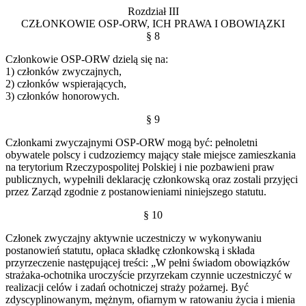
Rozdział III
CZŁONKOWIE OSP-ORW, ICH PRAWA I OBOWIĄZKI
§ 8
Członkowie OSP-ORW dzielą się na:
1) członków zwyczajnych,
2) członków wspierających,
3) członków honorowych.
§ 9
Członkami zwyczajnymi OSP-ORW mogą być: pełnoletni
obywatele polscy i cudzoziemcy mający stałe miejsce zamieszkania
na terytorium Rzeczypospolitej Polskiej i nie pozbawieni praw
publicznych, wypełnili deklarację członkowską oraz zostali przyjęci
przez Zarząd zgodnie z postanowieniami niniejszego statutu.
§ 10
Członek zwyczajny aktywnie uczestniczy w wykonywaniu
postanowień statutu, opłaca składkę członkowską i składa
przyrzeczenie następującej treści: „W pełni świadom obowiązków
strażaka-ochotnika uroczyście przyrzekam czynnie uczestniczyć w
realizacji celów i zadań ochotniczej straży pożarnej. Być
zdyscyplinowanym, mężnym, ofiarnym w ratowaniu życia i mienia