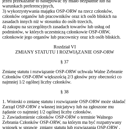
jeżeli przekazanie to następować by miało bezpłatnie lub na
warunkach preferencyjnych,
3) wykorzystywania majątku OSP-ORW na rzecz członków,
członków organów lub pracowników oraz ich osób bliskich na
zasadach innych niż w stosunku do osób trzecich,
4) zakupu na szczególnych zasadach towarów lub usług od
podmiotów, w których uczestniczą członkowie OSP-ORW,
członkowie jego organów lub pracownicy oraz ich osób bliskich.
Rozdział VI
ZMIANY STATUTU I ROZWIĄZANIE OSP-ORW
§ 37
Zmianę statutu i rozwiązanie OSP-ORW uchwala Walne Zebranie
Członków OSP-ORW większością 2/3 głosów przy obecności co
najmniej 1/2 ogólnej liczby członków.
§ 38
1. Wnioski o zmianę statutu i rozwiązanie OSP-ORW może składać
Zarząd OSP-ORW z własnej inicjatywy lub na zgłoszone mu
żądanie co najmniej 1/2 ogólnej liczby członków.
2. Zawiadomienie członków OSP-ORW o terminie Walnego
Zebrania Członków OSP-ORW, na którym ma być rozpatrywany
wniosek w sprawie zmiany statutu lub rozwiązania OSP-ORW ,