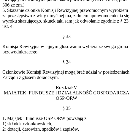
306 ze zm.)
5. Skazanie członka Komisji Rewizyjnej prawomocnym wyrokiem
za przestępstwo z winy umyślnej ma, z dniem uprawomocnienia się
wyroku skazującego, skutek taki sam jak odwołanie zgodnie z § 23
ust. 4.
§ 33
Komisja Rewizyjna w tajnym głosowaniu wybiera ze swego grona
przewodniczącego.
§ 34
Członkowie Komisji Rewizyjnej mogą brać udział w posiedzeniach
Zarządu z głosem doradczym.
Rozdział V
MAJĄTEK, FUNDUSZE i DZIAŁALNOŚĆ GOSPODARCZA
OSP-ORW
§ 35
1. Majątek i fundusze OSP-ORW powstają z:
1) składek członkowskich,
2) dotacji, darowizn, spadków i zapisów,