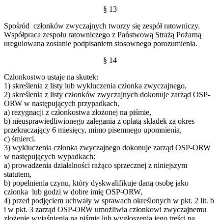
§ 13
Spośród członków zwyczajnych tworzy się zespół ratowniczy.
Współpraca zespołu ratowniczego z Państwową Strażą Pożarną
uregulowana zostanie podpisaniem stosownego porozumienia.
§ 14
Członkostwo ustaje na skutek:
1) skreślenia z listy lub wykluczenia członka zwyczajnego,
2) skreślenia z listy członków zwyczajnych dokonuje zarząd OSP-
ORW w następujących przypadkach,
a) rezygnacji z członkostwa złożonej na piśmie,
b) nieusprawiedliwionego zalegania z opłatą składek za okres
przekraczający 6 miesięcy, mimo pisemnego upomnienia,
c) śmierci.
3) wykluczenia członka zwyczajnego dokonuje zarząd OSP-ORW
w następujących wypadkach:
a) prowadzenia działalności rażąco sprzecznej z niniejszym
statutem,
b) popełnienia czynu, który dyskwalifikuje daną osobę jako
członka lub godzi w dobre imię OSP-ORW,
4) przed podjęciem uchwały w sprawach określonych w pkt. 2 lit. b
i w pkt. 3 zarząd OSP-ORW umożliwia członkowi zwyczajnemu
złożenie wyjaśnienia na piśmie lub wygłoszenia jego treści na