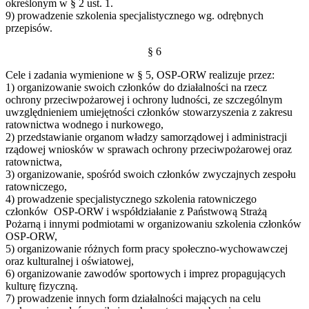
określonym w § 2 ust. 1.
9) prowadzenie szkolenia specjalistycznego wg. odrębnych
przepisów.
§ 6
Cele i zadania wymienione w § 5, OSP-ORW realizuje przez:
1) organizowanie swoich członków do działalności na rzecz
ochrony przeciwpożarowej i ochrony ludności, ze szczególnym
uwzględnieniem umiejętności członków stowarzyszenia z zakresu
ratownictwa wodnego i nurkowego,
2) przedstawianie organom władzy samorządowej i administracji
rządowej wniosków w sprawach ochrony przeciwpożarowej oraz
ratownictwa,
3) organizowanie, spośród swoich członków zwyczajnych zespołu
ratowniczego,
4) prowadzenie specjalistycznego szkolenia ratowniczego
członków OSP-ORW i współdziałanie z Państwową Strażą
Pożarną i innymi podmiotami w organizowaniu szkolenia członków
OSP-ORW,
5) organizowanie różnych form pracy społeczno-wychowawczej
oraz kulturalnej i oświatowej,
6) organizowanie zawodów sportowych i imprez propagujących
kulturę fizyczną.
7) prowadzenie innych form działalności mających na celu