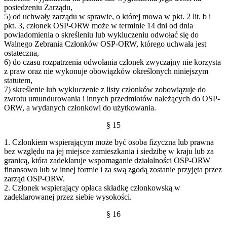
posiedzeniu Zarządu,
5) od uchwały zarządu w sprawie, o której mowa w pkt. 2 lit. b i
pkt. 3, członek OSP-ORW może w terminie 14 dni od dnia
powiadomienia o skreśleniu lub wykluczeniu odwołać się do
Walnego Zebrania Członków OSP-ORW, którego uchwała jest
ostateczna,
6) do czasu rozpatrzenia odwołania członek zwyczajny nie korzysta
z praw oraz nie wykonuje obowiązków określonych niniejszym
statutem,
7) skreślenie lub wykluczenie z listy członków zobowiązuje do
zwrotu umundurowania i innych przedmiotów należących do OSP-
ORW, a wydanych członkowi do użytkowania.
§ 15
1. Członkiem wspierającym może być osoba fizyczna lub prawna
bez względu na jej miejsce zamieszkania i siedzibę w kraju lub za
granicą, która zadeklaruje wspomaganie działalności OSP-ORW
finansowo lub w innej formie i za swą zgodą zostanie przyjęta przez
zarząd OSP-ORW.
2. Członek wspierający opłaca składkę członkowską w
zadeklarowanej przez siebie wysokości.
§ 16