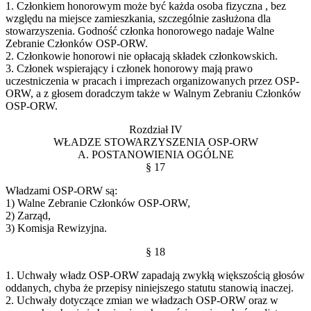
1. Członkiem honorowym może być każda osoba fizyczna , bez
względu na miejsce zamieszkania, szczególnie zasłużona dla
stowarzyszenia. Godność członka honorowego nadaje Walne
Zebranie Członków OSP-ORW.
2. Członkowie honorowi nie opłacają składek członkowskich.
3. Członek wspierający i członek honorowy mają prawo
uczestniczenia w pracach i imprezach organizowanych przez OSP-
ORW, a z głosem doradczym także w Walnym Zebraniu Członków
OSP-ORW.
Rozdział IV
WŁADZE STOWARZYSZENIA OSP-ORW
A. POSTANOWIENIA OGÓLNE
§ 17
Władzami OSP-ORW są:
1) Walne Zebranie Członków OSP-ORW,
2) Zarząd,
3) Komisja Rewizyjna.
§ 18
1. Uchwały władz OSP-ORW zapadają zwykłą większością głosów
oddanych, chyba że przepisy niniejszego statutu stanowią inaczej.
2. Uchwały dotyczące zmian we władzach OSP-ORW oraz w