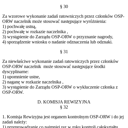
§ 30
Za wzorowe wykonanie zadań ratowniczych przez członków OSP-
ORW naczelnik może stosować następujące wyróżnienia:
1) pochwałę ustną,
2) pochwałę w rozkazie naczelnika ,
3) wystąpienie do Zarządu OSP-ORW o przyznanie nagrody,
4) sporządzenie wniosku o nadanie odznaczenia lub odznaki.
§ 31
Za niewłaściwe wykonanie zadań ratowniczych przez członków
OSP-ORW naczelnik może stosować następujące środki
dyscyplinarne:
1) upomnienie ustne,
2) naganę w rozkazie naczelnika ,
3) wystąpienie do Zarządu OSP-ORW o wykluczenie członka z
OSP-ORW.
D. KOMISJA REWIZYJNA
§ 32
1. Komisja Rewizyjna jest organem kontrolnym OSP-ORW i do jej
zadań należy:
1) przeprowadzanie co najmniej raz w roku kontroli całokształtu