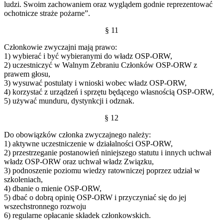
ludzi. Swoim zachowaniem oraz wyglądem godnie reprezentować
ochotnicze straże pożarne”.
§ 11
Członkowie zwyczajni mają prawo:
1) wybierać i być wybieranymi do władz OSP-ORW,
2) uczestniczyć w Walnym Zebraniu Członków OSP-ORW z
prawem głosu,
3) wysuwać postulaty i wnioski wobec władz OSP-ORW,
4) korzystać z urządzeń i sprzętu będącego własnością OSP-ORW,
5) używać munduru, dystynkcji i odznak.
§ 12
Do obowiązków członka zwyczajnego należy:
1) aktywne uczestniczenie w działalności OSP-ORW,
2) przestrzeganie postanowień niniejszego statutu i innych uchwał
władz OSP-ORW oraz uchwał władz Związku,
3) podnoszenie poziomu wiedzy ratowniczej poprzez udział w
szkoleniach,
4) dbanie o mienie OSP-ORW,
5) dbać o dobrą opinię OSP-ORW i przyczyniać się do jej
wszechstronnego rozwoju
6) regularne opłacanie składek członkowskich.