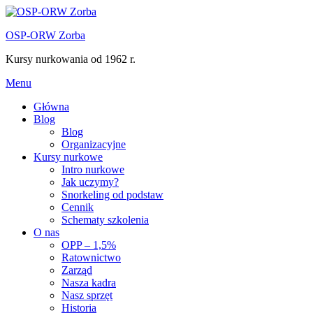
Przejdź
do
OSP-ORW Zorba
treści
Kursy nurkowania od 1962 r.
Menu
Główna
Blog
Blog
Organizacyjne
Kursy nurkowe
Intro nurkowe
Jak uczymy?
Snorkeling od podstaw
Cennik
Schematy szkolenia
O nas
OPP – 1,5%
Ratownictwo
Zarząd
Nasza kadra
Nasz sprzęt
Historia