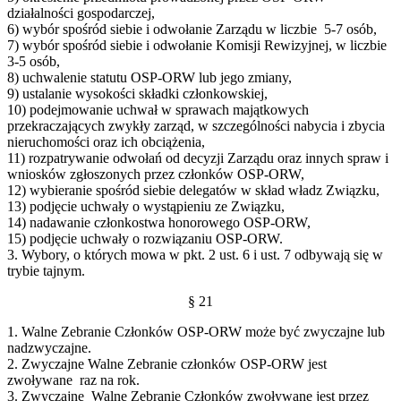
działalności gospodarczej,
6) wybór spośród siebie i odwołanie Zarządu w liczbie 5-7 osób,
7) wybór spośród siebie i odwołanie Komisji Rewizyjnej, w liczbie
3-5 osób,
8) uchwalenie statutu OSP-ORW lub jego zmiany,
9) ustalanie wysokości składki członkowskiej,
10) podejmowanie uchwał w sprawach majątkowych
przekraczających zwykły zarząd, w szczególności nabycia i zbycia
nieruchomości oraz ich obciążenia,
11) rozpatrywanie odwołań od decyzji Zarządu oraz innych spraw i
wniosków zgłoszonych przez członków OSP-ORW,
12) wybieranie spośród siebie delegatów w skład władz Związku,
13) podjęcie uchwały o wystąpieniu ze Związku,
14) nadawanie członkostwa honorowego OSP-ORW,
15) podjęcie uchwały o rozwiązaniu OSP-ORW.
3. Wybory, o których mowa w pkt. 2 ust. 6 i ust. 7 odbywają się w
trybie tajnym.
§ 21
1. Walne Zebranie Członków OSP-ORW może być zwyczajne lub
nadzwyczajne.
2. Zwyczajne Walne Zebranie członków OSP-ORW jest
zwoływane raz na rok.
3. Zwyczajne Walne Zebranie Członków zwoływane jest przez