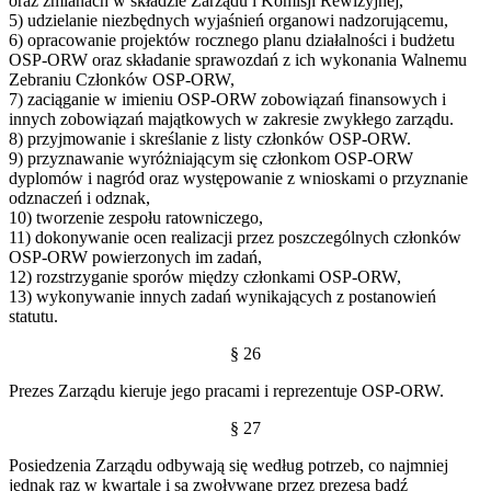
oraz zmianach w składzie Zarządu i Komisji Rewizyjnej,
5) udzielanie niezbędnych wyjaśnień organowi nadzorującemu,
6) opracowanie projektów rocznego planu działalności i budżetu
OSP-ORW oraz składanie sprawozdań z ich wykonania Walnemu
Zebraniu Członków OSP-ORW,
7) zaciąganie w imieniu OSP-ORW zobowiązań finansowych i
innych zobowiązań majątkowych w zakresie zwykłego zarządu.
8) przyjmowanie i skreślanie z listy członków OSP-ORW.
9) przyznawanie wyróżniającym się członkom OSP-ORW
dyplomów i nagród oraz występowanie z wnioskami o przyznanie
odznaczeń i odznak,
10) tworzenie zespołu ratowniczego,
11) dokonywanie ocen realizacji przez poszczególnych członków
OSP-ORW powierzonych im zadań,
12) rozstrzyganie sporów między członkami OSP-ORW,
13) wykonywanie innych zadań wynikających z postanowień
statutu.
§ 26
Prezes Zarządu kieruje jego pracami i reprezentuje OSP-ORW.
§ 27
Posiedzenia Zarządu odbywają się według potrzeb, co najmniej
jednak raz w kwartale i są zwoływane przez prezesa bądź