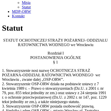
Misja
Statut
MDP-ORW
Kontakt
Statut
STATUT OCHOTNICZEJ STRAŻY POŻARNEJ- ODDZIAŁU
RATOWNICTWA WODNEGO we Wrocławiu
Rozdział I
POSTANOWIENIA OGÓLNE
§ 1
1. Stowarzyszenie nosi nazwę OCHOTNICZA STRAŻ
POŻARNA-ODDZIAŁ RATOWNICTWA WODNEGO we
Wrocławiu , zwane dalej „OSP-ORW”.
2. Stowarzyszenie OSP-ORW działa na podstawie ustawy z 7
kwietnia 1989 r. – Prawo o stowarzyszeniach (Dz.U. z 2001 r. nr
79, poz. 855 tekst jednolity ze zm.) oraz ustawy z 24 sierpnia 1991
r. o ochronie przeciwpożarowej (Dz.U. z 2002 r. nr 147, poz. 1229
tekst jednolity ze zm.), a także niniejszego statutu.
3. Stowarzyszenie OSP-ORW posiada osobowość prawną.
4. Siedziba i adres OSP-ORW : miasto Wrocław ul. Teatralna