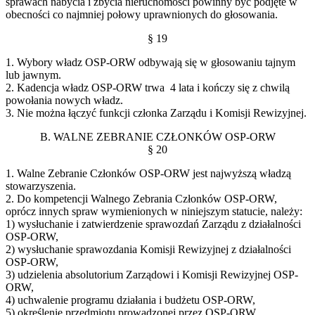
sprawach nabycia i zbycia nieruchomości powinny być podjęte w
obecności co najmniej połowy uprawnionych do głosowania.
§ 19
1. Wybory władz OSP-ORW odbywają się w głosowaniu tajnym
lub jawnym.
2. Kadencja władz OSP-ORW trwa 4 lata i kończy się z chwilą
powołania nowych władz.
3. Nie można łączyć funkcji członka Zarządu i Komisji Rewizyjnej.
B. WALNE ZEBRANIE CZŁONKÓW OSP-ORW
§ 20
1. Walne Zebranie Członków OSP-ORW jest najwyższą władzą
stowarzyszenia.
2. Do kompetencji Walnego Zebrania Członków OSP-ORW,
oprócz innych spraw wymienionych w niniejszym statucie, należy:
1) wysłuchanie i zatwierdzenie sprawozdań Zarządu z działalności
OSP-ORW,
2) wysłuchanie sprawozdania Komisji Rewizyjnej z działalności
OSP-ORW,
3) udzielenia absolutorium Zarządowi i Komisji Rewizyjnej OSP-
ORW,
4) uchwalenie programu działania i budżetu OSP-ORW,
5) określenie przedmiotu prowadzonej przez OSP-ORW