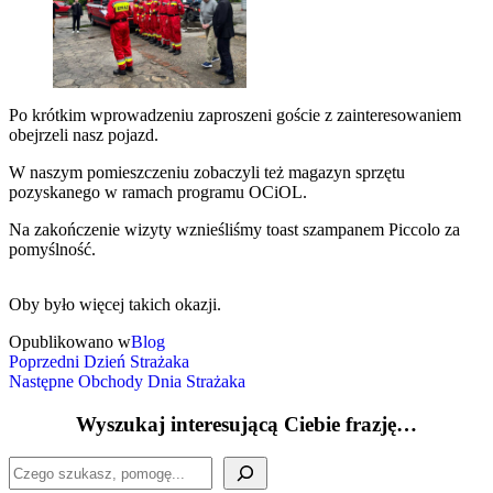
Po krótkim wprowadzeniu zaproszeni goście z zainteresowaniem
obejrzeli nasz pojazd.
W naszym pomieszczeniu zobaczyli też magazyn sprzętu
pozyskanego w ramach programu OCiOL.
Na zakończenie wizyty wznieśliśmy toast szampanem Piccolo za
pomyślność.
Oby było więcej takich okazji.
Opublikowano w
Blog
Nawigacja
Poprzedni
Poprzedni
Dzień Strażaka
wpis
Następny
Następne
Obchody Dnia Strażaka
wpisu
wpis
Wyszukaj interesującą Ciebie frazję…
Szukaj