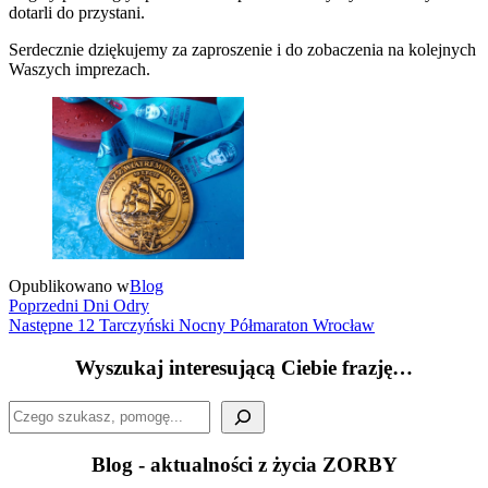
dotarli do przystani.
Serdecznie dziękujemy za zaproszenie i do zobaczenia na kolejnych
Waszych imprezach.
Opublikowano w
Blog
Nawigacja
Poprzedni
Poprzedni
Dni Odry
wpis
Następny
Następne
12 Tarczyński Nocny Półmaraton Wrocław
wpisu
wpis
Wyszukaj interesującą Ciebie frazję…
Szukaj
Blog - aktualności z życia ZORBY