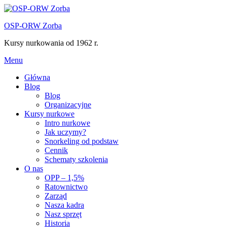
Przejdź
do
OSP-ORW Zorba
treści
Kursy nurkowania od 1962 r.
Menu
Główna
Blog
Blog
Organizacyjne
Kursy nurkowe
Intro nurkowe
Jak uczymy?
Snorkeling od podstaw
Cennik
Schematy szkolenia
O nas
OPP – 1,5%
Ratownictwo
Zarząd
Nasza kadra
Nasz sprzęt
Historia