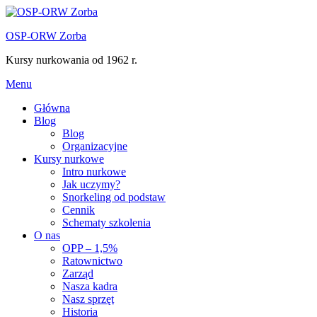
Przejdź
do
OSP-ORW Zorba
treści
Kursy nurkowania od 1962 r.
Menu
Główna
Blog
Blog
Organizacyjne
Kursy nurkowe
Intro nurkowe
Jak uczymy?
Snorkeling od podstaw
Cennik
Schematy szkolenia
O nas
OPP – 1,5%
Ratownictwo
Zarząd
Nasza kadra
Nasz sprzęt
Historia