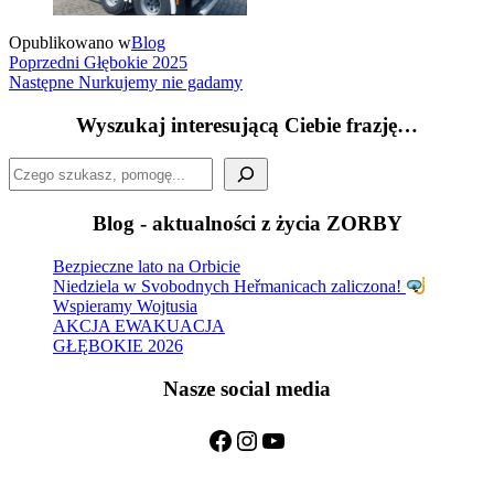
Opublikowano w
Blog
Nawigacja
Poprzedni
Poprzedni
Głębokie 2025
wpis
Następny
Następne
Nurkujemy nie gadamy
wpisu
wpis
Wyszukaj interesującą Ciebie frazję…
Szukaj
Blog - aktualności z życia ZORBY
Bezpieczne lato na Orbicie
Niedziela w Svobodnych Heřmanicach zaliczona!
Wspieramy Wojtusia
AKCJA EWAKUACJA
GŁĘBOKIE 2026
Nasze social media
Facebook
Instagram
YouTube
Nasze federacje