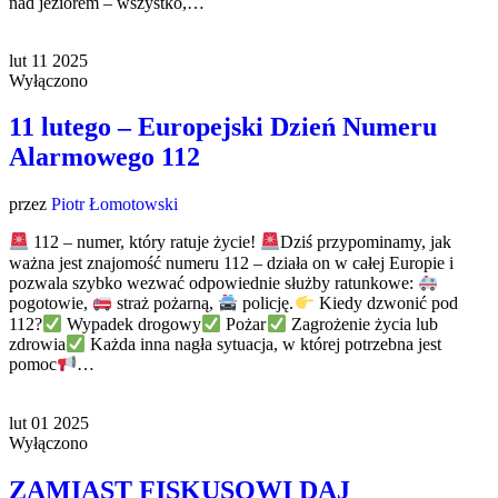
nad jeziorem – wszystko,…
lut
11
2025
Wyłączono
11 lutego – Europejski Dzień Numeru
Alarmowego 112
przez
Piotr Łomotowski
112 – numer, który ratuje życie!
Dziś przypominamy, jak
ważna jest znajomość numeru 112 – działa on w całej Europie i
pozwala szybko wezwać odpowiednie służby ratunkowe:
pogotowie,
straż pożarną,
policję.
Kiedy dzwonić pod
112?
Wypadek drogowy
Pożar
Zagrożenie życia lub
zdrowia
Każda inna nagła sytuacja, w której potrzebna jest
pomoc
…
lut
01
2025
Wyłączono
ZAMIAST FISKUSOWI DAJ