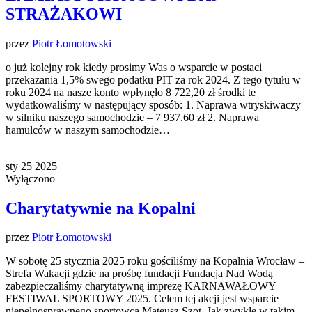
STRAŻAKOWI
przez
Piotr Łomotowski
o już kolejny rok kiedy prosimy Was o wsparcie w postaci
przekazania 1,5% swego podatku PIT za rok 2024. Z tego tytułu w
roku 2024 na nasze konto wpłynęło 8 722,20 zł środki te
wydatkowaliśmy w następujący sposób: 1. Naprawa wtryskiwaczy
w silniku naszego samochodzie – 7 937.60 zł 2. Naprawa
hamulców w naszym samochodzie…
sty
25
2025
Wyłączono
Charytatywnie na Kopalni
przez
Piotr Łomotowski
W sobotę 25 stycznia 2025 roku gościliśmy na Kopalnia Wrocław –
Strefa Wakacji gdzie na prośbę fundacji Fundacja Nad Wodą
zabezpieczaliśmy charytatywną imprezę KARNAWAŁOWY
FESTIWAL SPORTOWY 2025. Celem tej akcji jest wsparcie
niepełnosprawnego sportowca Mateusz Szot. Jak zwykle w takim