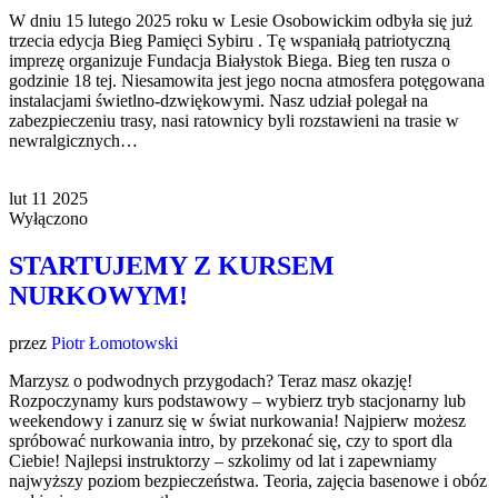
W dniu 15 lutego 2025 roku w Lesie Osobowickim odbyła się już
trzecia edycja Bieg Pamięci Sybiru . Tę wspaniałą patriotyczną
imprezę organizuje Fundacja Białystok Biega. Bieg ten rusza o
godzinie 18 tej. Niesamowita jest jego nocna atmosfera potęgowana
instalacjami świetlno-dzwiękowymi. Nasz udział polegał na
zabezpieczeniu trasy, nasi ratownicy byli rozstawieni na trasie w
newralgicznych…
lut
11
2025
Wyłączono
STARTUJEMY Z KURSEM
NURKOWYM!
przez
Piotr Łomotowski
Marzysz o podwodnych przygodach? Teraz masz okazję!
Rozpoczynamy kurs podstawowy – wybierz tryb stacjonarny lub
weekendowy i zanurz się w świat nurkowania! Najpierw możesz
spróbować nurkowania intro, by przekonać się, czy to sport dla
Ciebie! Najlepsi instruktorzy – szkolimy od lat i zapewniamy
najwyższy poziom bezpieczeństwa. Teoria, zajęcia basenowe i obóz