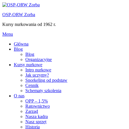
Przejdź
do
OSP-ORW Zorba
treści
Kursy nurkowania od 1962 r.
Menu
Główna
Blog
Blog
Organizacyjne
Kursy nurkowe
Intro nurkowe
Jak uczymy?
Snorkeling od podstaw
Cennik
Schematy szkolenia
O nas
OPP – 1,5%
Ratownictwo
Zarząd
Nasza kadra
Nasz sprzęt
Historia