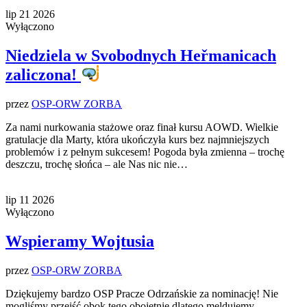
lip
21
2026
Wyłączono
Niedziela w Svobodnych Heřmanicach
zaliczona!
przez
OSP-ORW ZORBA
Za nami nurkowania stażowe oraz finał kursu AOWD. Wielkie
gratulacje dla Marty, która ukończyła kurs bez najmniejszych
problemów i z pełnym sukcesem! Pogoda była zmienna – trochę
deszczu, trochę słońca – ale Nas nic nie…
lip
11
2026
Wyłączono
Wspieramy Wojtusia
przez
OSP-ORW ZORBA
Dziękujemy bardzo OSP Pracze Odrzańskie za nominację! Nie
mogliśmy przejść obok tego obojętnie dlatego meldujemy