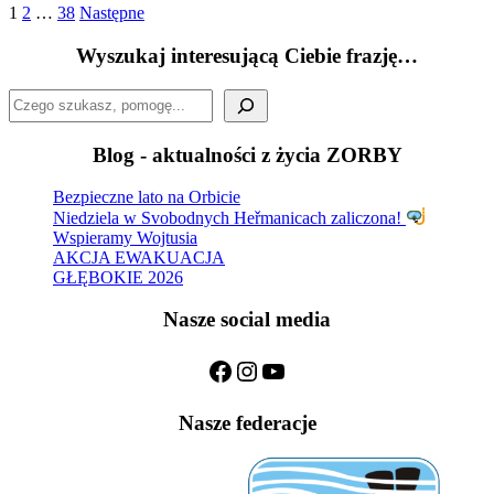
Stronicowanie
1
2
…
38
Następne
wpisów
Wyszukaj interesującą Ciebie frazję…
Szukaj
Blog - aktualności z życia ZORBY
Bezpieczne lato na Orbicie
Niedziela w Svobodnych Heřmanicach zaliczona!
Wspieramy Wojtusia
AKCJA EWAKUACJA
GŁĘBOKIE 2026
Nasze social media
Facebook
Instagram
YouTube
Nasze federacje