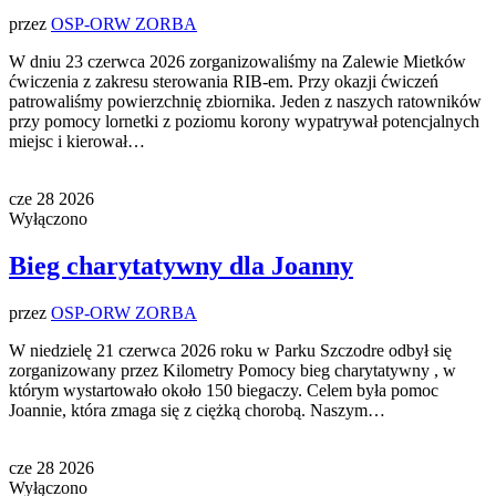
przez
OSP-ORW ZORBA
W dniu 23 czerwca 2026 zorganizowaliśmy na Zalewie Mietków
ćwiczenia z zakresu sterowania RIB-em. Przy okazji ćwiczeń
patrowaliśmy powierzchnię zbiornika. Jeden z naszych ratowników
przy pomocy lornetki z poziomu korony wypatrywał potencjalnych
miejsc i kierował…
cze
28
2026
Wyłączono
Bieg charytatywny dla Joanny
przez
OSP-ORW ZORBA
W niedzielę 21 czerwca 2026 roku w Parku Szczodre odbył się
zorganizowany przez Kilometry Pomocy bieg charytatywny , w
którym wystartowało około 150 biegaczy. Celem była pomoc
Joannie, która zmaga się z ciężką chorobą. Naszym…
cze
28
2026
Wyłączono