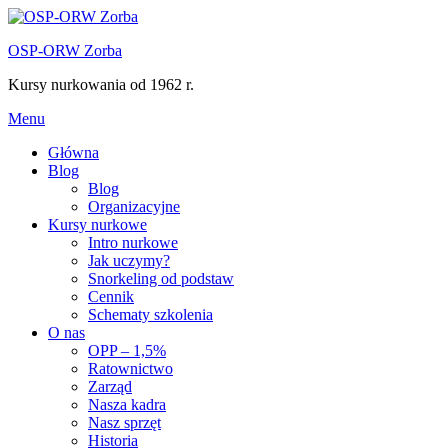
Przejdź
do
OSP-ORW Zorba
treści
Kursy nurkowania od 1962 r.
Menu
Główna
Blog
Blog
Organizacyjne
Kursy nurkowe
Intro nurkowe
Jak uczymy?
Snorkeling od podstaw
Cennik
Schematy szkolenia
O nas
OPP – 1,5%
Ratownictwo
Zarząd
Nasza kadra
Nasz sprzęt
Historia