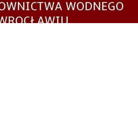
t@zorba.wroc.pl
Wyszukaj interesującą Ciebie frazję…
Blog - aktualności z życia ZORBY